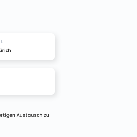
rt
ürich
ertigen Austausch zu