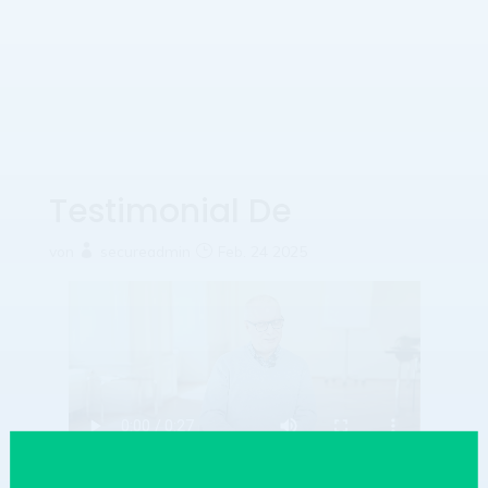
Testimonial De
von
secureadmin
Feb. 24 2025