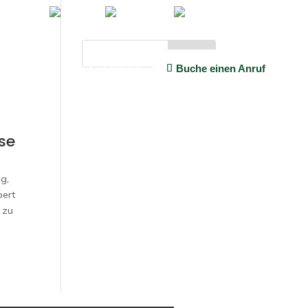
Suchen
licke
Über uns
Kontakt
Buche einen Anruf
se
ng,
bert
 zu