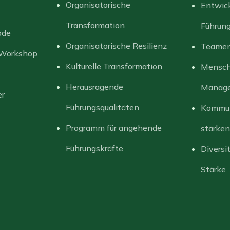
Organisatorische
Entwic
Transformation
Führun
ode
Organisatorische Resilienz
Teamen
 Workshop
Kulturelle Transformation
Mensch
Herausragende
Manag
er
Führungsqualitäten
Kommun
Programm für angehende
stärken
Führungskräfte
Diversi
Stärke