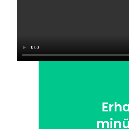
Erha
minü