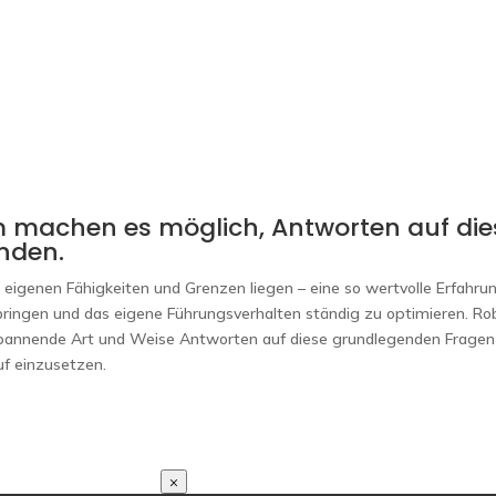
Transformation Lab
Dienstleistungen
Unser Team
Einb
m machen es möglich, Antworten auf die
nden.
 eigenen Fähigkeiten und Grenzen liegen – eine so wertvolle Erfahru
bringen und das eigene Führungsverhalten ständig zu optimieren. Ro
spannende Art und Weise Antworten auf diese grundlegenden Fragen
uf einzusetzen.
×