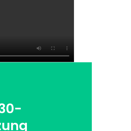
 30-
zung