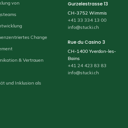
klung von
Gurzelestrasse 13
CH-3752 Wimmis
gsteams
+41 33 334 13 00
twicklung
info@stucki.ch
enzentriertes Change
Rue du Casino 3
ement
CH-1400 Yverdon-les-
Bains
ikation & Vertrauen
+41 24 423 83 83
info@stucki.ch
tät und Inklusion als