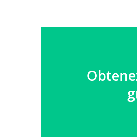
Obtenez
g