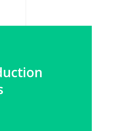
duction
s